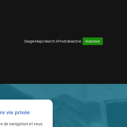
Google Maps Search API est désactivé.
Autoriser
re vie privée
ce de navigation et vous