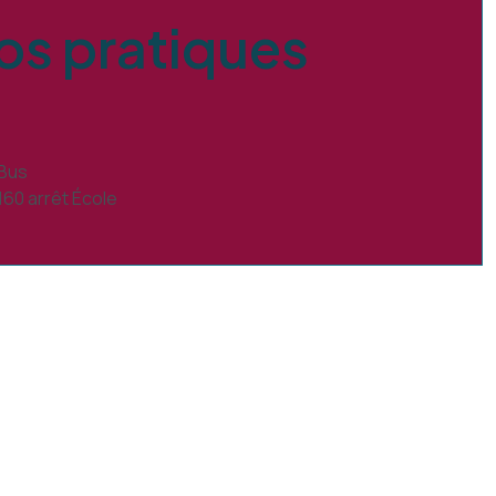
fos pratiques
Bus
160 arrêt École