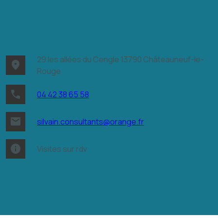
29 les allées du Cengle
13790 Châteauneuf-le-
place
Rouge
phone
04 42 38 65 58
email
silvain.consultants@orange.fr
info
Visites sur rdv