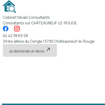
Panneau de gestion des cookies
Cabinet Silvain Consultants
Consultants sur CHÂTEAUNEUF-LE-ROUGE
04 42 38 65 58
29 les allées du Cengle
13790 Châteauneuf-le-Rouge
north_east
Je demande un devis