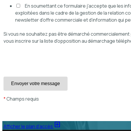
En soumettant ce formulaire j'accepte que les inf
exploitées dans le cadre de la gestion de la relation c
newsletter d’offre commerciale et d’information qui pe
Si vous ne souhaitez pas être démarché commercialement 
vous inscrire sur la liste d'opposition au démarchage télép
*
Champs requis
add_box
Afficher le plan d'accès