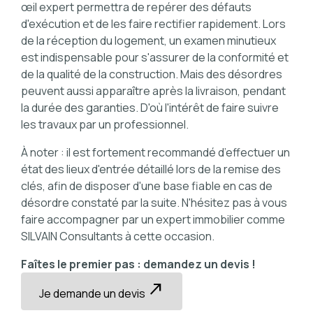
œil expert permettra de repérer des défauts
d'exécution et de les faire rectifier rapidement. Lors
de la réception du logement, un examen minutieux
est indispensable pour s'assurer de la conformité et
de la qualité de la construction. Mais des désordres
peuvent aussi apparaître après la livraison, pendant
la durée des garanties. D'où l'intérêt de faire suivre
les travaux par un professionnel.
À noter : il est fortement recommandé d’effectuer un
état des lieux d'entrée détaillé lors de la remise des
clés, afin de disposer d'une base fiable en cas de
désordre constaté par la suite. N'hésitez pas à vous
faire accompagner par un expert immobilier comme
SILVAIN Consultants à cette occasion.
Faîtes le premier pas : demandez un devis !
north_east
Je demande un devis