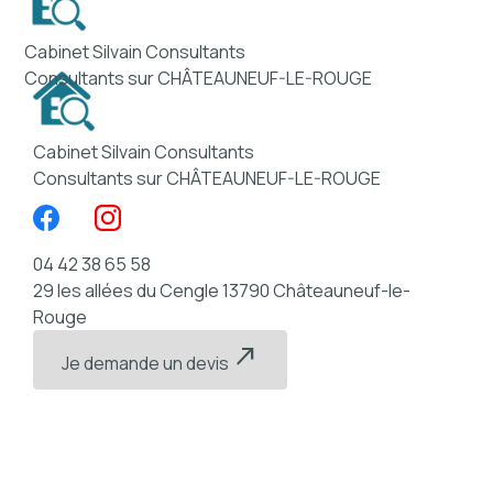
Panneau de gestion des cookies
menu
Cabinet Silvain Consultants
Consultants sur CHÂTEAUNEUF-LE-ROUGE
Cabinet Silvain Consultants
Consultants sur CHÂTEAUNEUF-LE-ROUGE
04 42 38 65 58
29 les allées du Cengle
13790 Châteauneuf-le-
Rouge
north_east
Je demande un devis