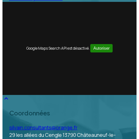
Google Maps Search API est désactivé.
Autoriser
keyboard_arrow_up
Coordonnées
silvain.consultants@orange.fr
29 les allées du Cengle
13790 Châteauneuf-le-