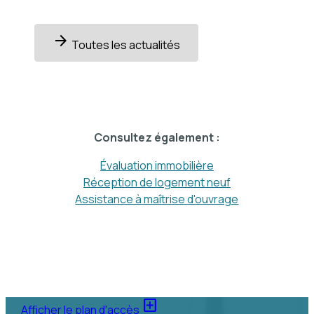
arrow_forward
Toutes les actualités
Consultez également :
Évaluation immobilière
Réception de logement neuf
Assistance à maîtrise d'ouvrage
add_box
Afficher le plan d'accès