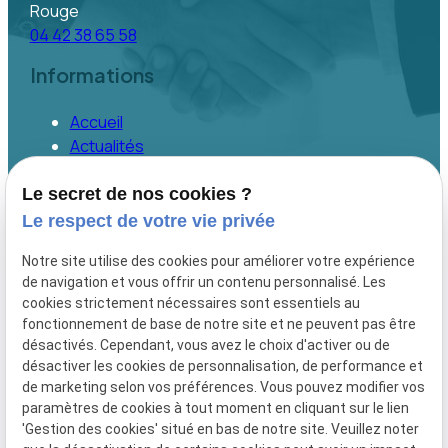
Rouge
04 42 38 65 58
Informations
Accueil
Actualités
Contact
Le secret de nos cookies ?
Plan du site
Le respect de votre vie privée
Mentions légales
Politique de confidentialité
Notre site utilise des cookies pour améliorer votre expérience
Gestion des cookies
de navigation et vous offrir un contenu personnalisé. Les
cookies strictement nécessaires sont essentiels au
Me contacter
fonctionnement de base de notre site et ne peuvent pas être
désactivés. Cependant, vous avez le choix d'activer ou de
désactiver les cookies de personnalisation, de performance et
Depuis 2005, SILVAIN CONSULTANTS accompagne
de marketing selon vos préférences. Vous pouvez modifier vos
particuliers et professionnels dans leurs projets
paramètres de cookies à tout moment en cliquant sur le lien
immobiliers à Aix-en-Provence, Marseille et
'Gestion des cookies' situé en bas de notre site. Veuillez noter
alentours. Expertise, rigueur et conseils