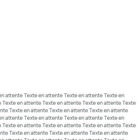
en attente Texte en attente Texte en attente Texte en
e Texte en attente Texte en attente Texte en attente Texte
ente Texte en attente Texte en attente Texte en attente
en attente Texte en attente Texte en attente Texte en
e Texte en attente Texte en attente Texte en attente Texte
ente Texte en attente Texte en attente Texte en attente