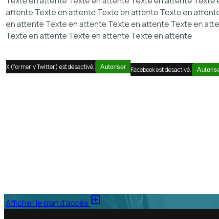
Texte en attente Texte en attente Texte en attente Texte 
attente Texte en attente Texte en attente Texte en attent
en attente Texte en attente Texte en attente Texte en att
Texte en attente Texte en attente Texte en attente
X (formerly Twitter) est désactivé.
Autoriser
Facebook est désactivé.
Autoris
add_box
Afficher le plan d'accès